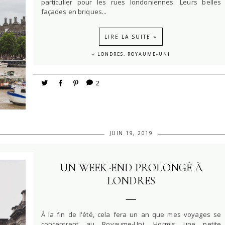
particulier pour les rues londoniennes. Leurs belles
façades en briques...
LIRE LA SUITE »
»
LONDRES, ROYAUME-UNI
2
JUIN 19, 2019
UN WEEK-END PROLONGÉ À
LONDRES
À la fin de l'été, cela fera un an que mes voyages se
concentrent au Royaume-Uni. Hormis une petite