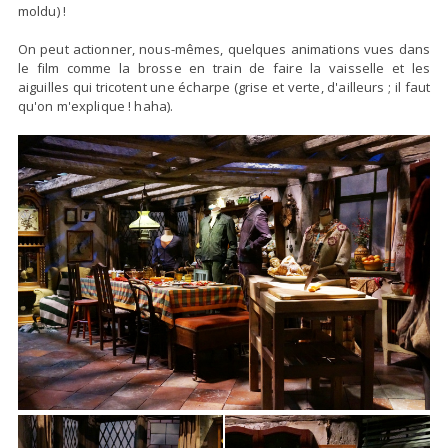
moldu) !
On peut actionner, nous-mêmes, quelques animations vues dans
le film comme la brosse en train de faire la vaisselle et les
aiguilles qui tricotent une écharpe (grise et verte, d'ailleurs ; il faut
qu'on m'explique ! haha).