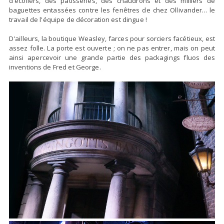
d'écoliers, des pâtisseries, des chaudrons et des milliers de
baguettes entassées contre les fenêtres de chez Ollivander... le
travail de l'équipe de décoration est dingue !
D'ailleurs, la boutique Weasley, farces pour sorciers facétieux, est
assez folle. La porte est ouverte ; on ne pas entrer, mais on peut
ainsi apercevoir une grande partie des packagings fluos des
inventions de Fred et George.