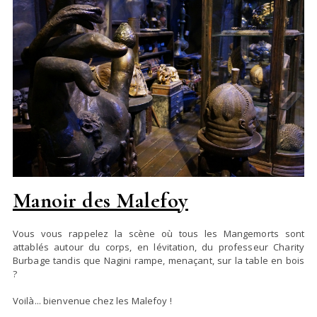
Manoir des Malefoy
Vous vous rappelez la scène où tous les Mangemorts sont
attablés autour du corps, en lévitation, du professeur Charity
Burbage tandis que Nagini rampe, menaçant, sur la table en bois
?
Voilà... bienvenue chez les Malefoy !