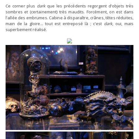
Ce corner plus
dark
que les précédents regorgent d'objets très
sombres et (certainement) très maudits. Forcément, on est dans
l'allée des embrumes. Cabine à disparaître, crânes, têtes réduites,
main de la gloire... tout est entreposé là ; c'est
dark
, oui, mais
superbement réalisé.