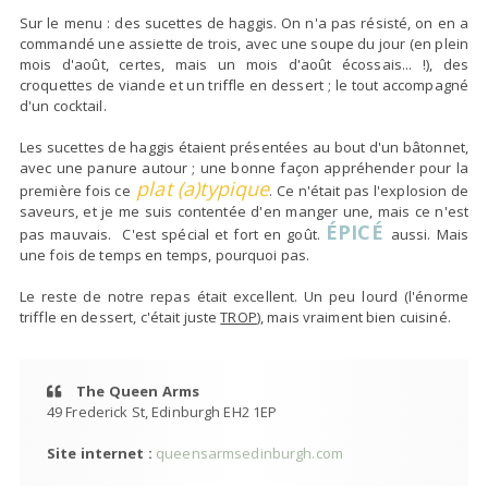
Sur le menu : des sucettes de haggis. On n'a pas résisté, on en a
commandé une assiette de trois, avec une soupe du jour (en plein
mois d'août, certes, mais un mois d'août écossais... !), des
croquettes de viande et un triffle en dessert ; le tout accompagné
d'un cocktail.
Les sucettes de haggis étaient présentées au bout d'un bâtonnet,
avec une panure autour ; une bonne façon appréhender pour la
plat (a)typique
première fois ce
. Ce n'était pas l'explosion de
saveurs, et je me suis contentée d'en manger une, mais ce n'est
ÉPIC
É
pas mauvais. C'est spécial et fort en goût.
aussi. Mais
une fois de temps en temps, pourquoi pas.
Le reste de notre repas était excellent. Un peu lourd (l'énorme
triffle en dessert, c'était juste
TROP
), mais vraiment bien cuisiné.
The Queen Arms
49 Frederick St, Edinburgh EH2 1EP
Site internet :
queensarmsedinburgh.com