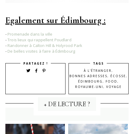
Egalement sur Édimbourg :
-
Promenade dans la ville
-
Trois lieux qui rappellent Poudlard
-
Randonner à Calton Hill & Holyrood Park
-
De belles visites à faire à Édimbourg
PARTAGEZ !
TAGS
À L'ÉTRANGER
,
BONNES ADRESSES
,
ÉCOSSE
,
ÉDIMBOURG
,
FOOD
,
ROYAUME-UNI
,
VOYAGE
+ DE LECTURE ?