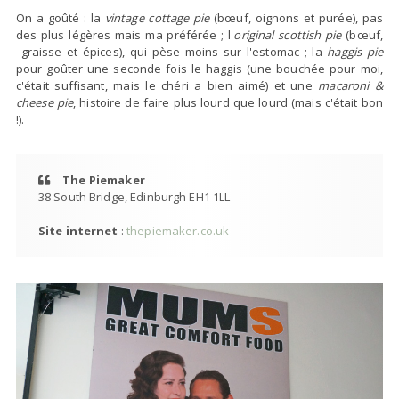
On a goûté : la
vintage cottage pie
(bœuf, oignons et purée), pas
des plus légères mais ma préférée ; l'
original scottish pie
(bœuf,
graisse et épices), qui pèse moins sur l'estomac ; la
haggis pie
pour goûter une seconde fois le haggis (une bouchée pour moi,
c'était suffisant, mais le chéri a bien aimé) et une
macaroni &
cheese pie
, histoire de faire plus lourd que lourd (mais c'était bon
!).
The Piemaker
38 South Bridge, Edinburgh EH1 1LL
Site internet
:
thepiemaker.co.uk