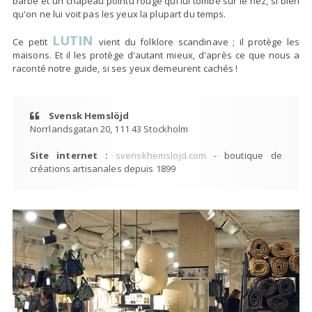
barbe et un chapeau pointu rouge qui lui tombe sur le nez, si bien
qu'on ne lui voit pas les yeux la plupart du temps.
LUTIN
Ce petit
vient du folklore scandinave ; il protège les
maisons. Et il les protège d'autant mieux, d'après ce que nous a
raconté notre guide, si ses yeux demeurent cachés !
Svensk Hemslöjd
Norrlandsgatan 20, 111 43 Stockholm
Site internet :
svenskhemslojd.com
- boutique de
créations artisanales depuis 1899