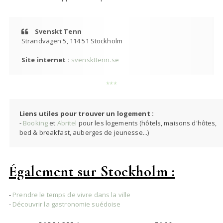
Svenskt Tenn
Strandvägen 5, 114 51 Stockholm
Site internet :
svenskttenn.se
***
Liens utiles pour trouver un logement :
-
Booking
et
Abritel
pour les logements (hôtels, maisons d'hôtes,
bed & breakfast, auberges de jeunesse...)
Également sur Stockholm :
-
Prendre le temps de vivre dans la ville
-
Découvrir la gastronomie suédoise