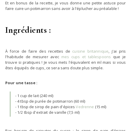
Et en bonus de la recette, je vous donne une petite astuce pour
faire cuire un potimarron sans avoir à l'éplucher au préalable !
Ingrédients :
À force de faire des recettes de
cuisine britannique
, j'ai pris
l'habitude de mesurer avec
mes cups et tablespoons
que je
trouve si pratiques ! Je vous mets l'équivalent en ml mais si vous
êtes équipés de cups, ce sera sans doute plus simple.
Pour une tasse :
- 1 cup de lait (240 ml)
- 4 tbsp de purée de potimarron (60 ml)
- 1 tbsp de sirop de pain d'épices
Vedrenne
(15 ml)
- 1/2 tbsp d'extrait de vanille (7,5 ml)
Pas besoin de rajouter du sucre : le sirop de pain d'épices