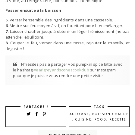
à 5 jour, au réfrigérateur, dans un bocal hermétique.
Passer ensuite à la boisson :
5.
Verser l'ensemble des ingrédients dans une casserole.
6.
Mettre sur feu moyen à vif, en fouettant pour bien mélanger.
7.
Laisser chauffer jusqu'à obtenir un léger frémissement (ne pas
attendre l'ébullition).
8.
Couper le feu, verser dans une tasse, rajouter la chantilly, et
déguster !
N'hésitez pas à partager vos pumpkin spice latte avec
le hashtag
#earlgreyandsconescookclub
sur Instagram
pour que je puisse vous rendre une petite visite !
PARTAGEZ !
TAGS
AUTOMNE
,
BOISSON CHAUDE
,
CUISINE
,
FOOD
,
RECETTE