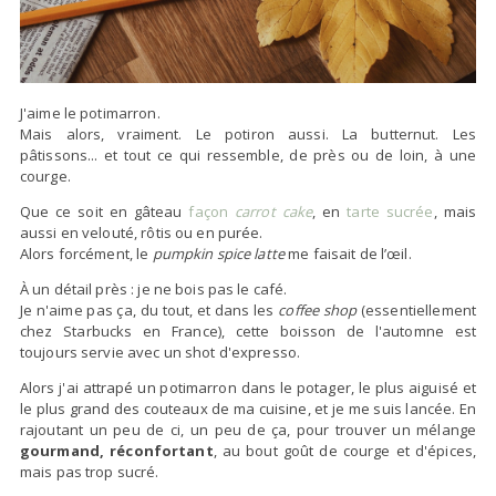
J'aime le potimarron.
Mais alors, vraiment. Le potiron aussi. La butternut. Les
pâtissons... et tout ce qui ressemble, de près ou de loin, à une
courge.
Que ce soit en gâteau
façon
carrot cake
, en
tarte sucrée
, mais
aussi en velouté, rôtis ou en purée.
Alors forcément, le
pumpkin spice latte
me faisait de l’œil.
À un détail près : je ne bois pas le café.
Je n'aime pas ça, du tout, et dans les
coffee shop
(essentiellement
chez Starbucks en France), cette boisson de l'automne est
toujours servie avec un shot d'expresso.
Alors j'ai attrapé un potimarron dans le potager, le plus aiguisé et
le plus grand des couteaux de ma cuisine, et je me suis lancée. En
rajoutant un peu de ci, un peu de ça, pour trouver un mélange
gourmand, réconfortant
, au bout goût de courge et d'épices,
mais pas trop sucré.