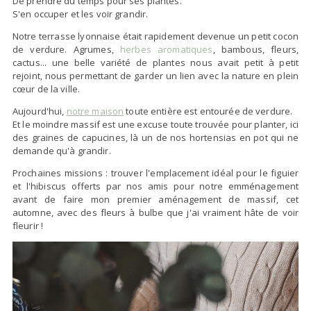
De prendre du temps pour ses plantes.
S'en occuper et les voir grandir.
Notre terrasse lyonnaise était rapidement devenue un petit cocon
de verdure. Agrumes,
herbes aromatiques
, bambous, fleurs,
cactus... une belle variété de plantes nous avait petit à petit
rejoint, nous permettant de garder un lien avec la nature en plein
cœur de la ville.
Aujourd'hui,
notre maison
toute entière est entourée de verdure.
Et le moindre massif est une excuse toute trouvée pour planter, ici
des graines de capucines, là un de nos hortensias en pot qui ne
demande qu'à grandir.
Prochaines missions : trouver l'emplacement idéal pour le figuier
et l'hibiscus offerts par nos amis pour notre emménagement
avant de faire mon premier aménagement de massif, cet
automne, avec des fleurs à bulbe que j'ai vraiment hâte de voir
fleurir !