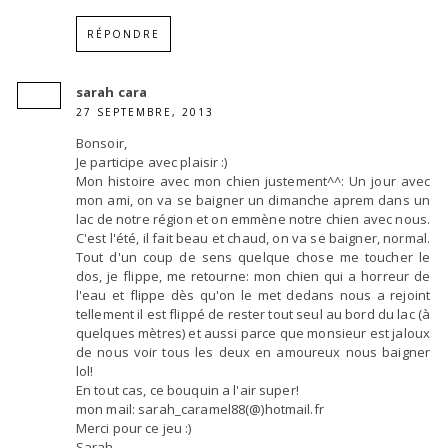
RÉPONDRE
sarah cara
27 SEPTEMBRE, 2013
Bonsoir,
Je participe avec plaisir :)
Mon histoire avec mon chien justement^^: Un jour avec
mon ami, on va se baigner un dimanche aprem dans un
lac de notre région et on emmène notre chien avec nous.
C'est l'été, il fait beau et chaud, on va se baigner, normal.
Tout d'un coup de sens quelque chose me toucher le
dos, je flippe, me retourne: mon chien qui a horreur de
l'eau et flippe dès qu'on le met dedans nous a rejoint
tellement il est flippé de rester tout seul au bord du lac (à
quelques mètres) et aussi parce que monsieur est jaloux
de nous voir tous les deux en amoureux nous baigner
lol!
En tout cas, ce bouquin a l'air super!
mon mail: sarah_caramel88(@)hotmail.fr
Merci pour ce jeu :)
Sarah