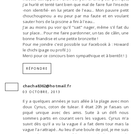
j'ai hurlé et tenté tant bien que mal de faire fuir l'insecte
-non identifié- en lui jetant de l'eau... Mon pauvre petit
chouchoupinou a eu peur par ma faute et en voulant
sauter hors de la piscine a fini à l'eau...
J'ai au moins pu voir qu'il "sait" nager, même s'il fait du
sur place... Pour me faire pardonner, un tas de câlin, une
bonne friandise et une petite bronzette !
Pour me joindre c'est possible sur Facebook à : Howard
le chichi (page ou profil ;) )
Merci pour ce concours bien sympathique et à bientôt ! :)
RÉPONDRE
chacha8362@hotmail.fr
03 OCTOBRE, 2013
Il y a quelques années je suis allée à la plage avec mon
doux Cyrius, coton de tulear. Il était 20h je faisais un
piqué unique avec des amis. Suite à un défi nous
sommes partis en courant vers les vagues. Cyrius m'a
suivit dès qu'il a vu la vague il a fait demi tour mais la
vague l'a rattrapé.. Au lieu d'une boule de poil, je me suis