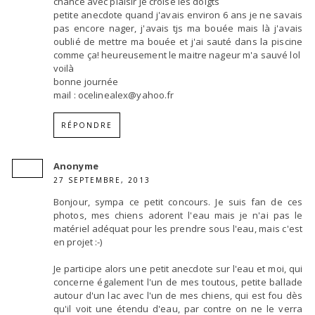
chance avec plaisir je croise les doigts
petite anecdote quand j'avais environ 6 ans je ne savais
pas encore nager, j'avais tjs ma bouée mais là j'avais
oublié de mettre ma bouée et j'ai sauté dans la piscine
comme ça! heureusement le maitre nageur m'a sauvé lol
voilà
bonne journée
mail : ocelinealex@yahoo.fr
RÉPONDRE
Anonyme
27 SEPTEMBRE, 2013
Bonjour, sympa ce petit concours. Je suis fan de ces
photos, mes chiens adorent l'eau mais je n'ai pas le
matériel adéquat pour les prendre sous l'eau, mais c'est
en projet :-)
Je participe alors une petit anecdote sur l'eau et moi, qui
concerne également l'un de mes toutous, petite ballade
autour d'un lac avec l'un de mes chiens, qui est fou dès
qu'il voit une étendu d'eau, par contre on ne le verra