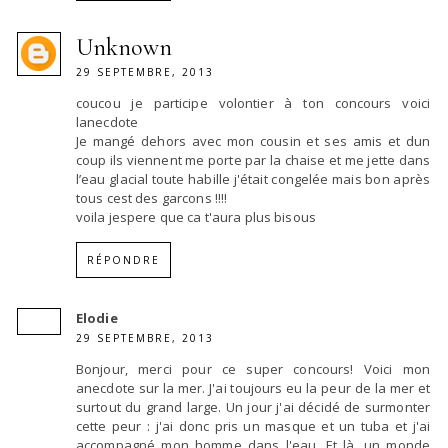
Unknown
29 SEPTEMBRE, 2013
coucou je participe volontier à ton concours voici
lanecdote
Je mangé dehors avec mon cousin et ses amis et dun
coup ils viennent me porte par la chaise et me jette dans
l’eau glacial toute habille j'était congelée mais bon après
tous cest des garcons !!!!
voila jespere que ca t'aura plus bisous
RÉPONDRE
Elodie
29 SEPTEMBRE, 2013
Bonjour, merci pour ce super concours! Voici mon
anecdote sur la mer. J'ai toujours eu la peur de la mer et
surtout du grand large. Un jour j'ai décidé de surmonter
cette peur : j'ai donc pris un masque et un tuba et j'ai
accompagné mon homme dans l'eau. Et là, un monde