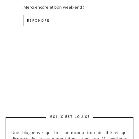
Merci encore et bon week-end )
RÉPONDRE
MOI, C'EST LOUISE
Une blogueuse qui boit beaucoup trop de thé et qui
disperse des livres partout dans la maison. Ma meilleure