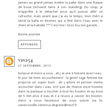
jamais au grand jamais mettre la patte dans une flaque
de boue (môsieur tiens à son standing). Du coup, je
m’apprête à le détacher pour qu'il puisse aller se
rafraichir, mais avant que j'ai eu le temps, mon chéri a
lancé la balle et devinez qui a finit dans l'eau avec le
chien et la baballe ??? C'est moi ! Gros fou rire garanti...
Bonne journée
RÉPONDRE
vava54
27 SEPTEMBRE, 2013
bonjour et merci a vous ; ah j ai une ti histoire avec l eau .
le jour de mom accouchement . la gentil sage femme me
propose un super bain . ah j adore et penser meme
accoucher dans l eau. snif pas de chance mom homme
dans la panique a toucher a tout les bouton et au bout
de 5 min plus d eau et il a reussi a casser les bouton.
merci a vous heureuse de vous suivre via hc
vanessouille vanessa.degrave@neuf.fr