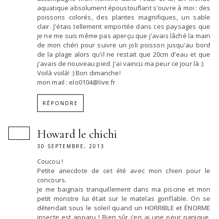
aquatique absolument époustouflant s'ouvre à moi : des
poissons colorés, des plantes magnifiques, un sable
clair. J'étais tellement emportée dans ces paysages que
je ne me suis même pas aperçu que j'avais lâché la main
de mon chéri pour suivre un joli poisson jusqu'au bord
de la plage alors qu'il ne restait que 20cm d'eau et que
j'avais de nouveau pied. J'ai vaincu ma peur ce jour là :)
Voilà voilà! :) Bon dimanche!
mon mail : elo0104@live.fr
RÉPONDRE
Howard le chichi
30 SEPTEMBRE, 2013
Coucou !
Petite anecdote de cet été avec mon chien pour le
concours.
Je me baignais tranquillement dans ma piscine et mon
petit monstre lui était sur le matelas gonflable. On se
détendait sous le soleil quand un HORRIBLE et ÉNORME
insecte est apparu ! Bien sûr j'en ai une peur panique,