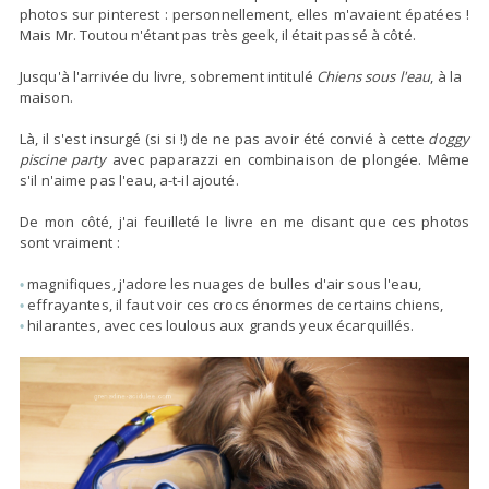
photos sur pinterest :
personnellement, elles m'avaient épatées
!
Mais Mr. Toutou n'étant pas très geek, il était passé à côté.
Jusqu'à l'arrivée du livre, sobrement intitulé
Chiens sous l'eau
, à la
maison.
Là, il s'est insurgé (si si !) de ne pas avoir été convié à cette
doggy
piscine party
avec paparazzi en combinaison de plongée. Même
s'il n'aime pas l'eau, a-t-il ajouté.
De mon côté, j'ai feuilleté le livre en me disant que ces photos
sont vraiment :
magnifiques
, j'adore les nuages de bulles d'air sous l'eau,
•
effrayantes
, il faut voir ces crocs énormes de certains chiens,
•
hilarantes
, avec ces loulous aux grands yeux écarquillés.
•