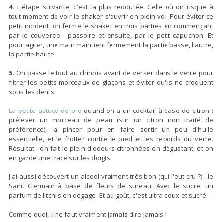
4.
L'étape suivante, c'est la plus redoutée. Celle où on risque à
tout moment de voir le shaker s'ouvrir en plein vol. Pour éviter ce
petit incident, on ferme le shaker en trois parties en commençant
par le couvercle - passoire et ensuite, par le petit capuchon. Et
pour agiter, une main maintient fermement la partie basse, l'autre,
la partie haute.
5.
On passe le tout au chinois avant de verser dans le verre pour
filtrer les petits morceaux de glaçons et éviter qu'ils ne croquent
sous les dents.
La petite astuce de pro
quand on a un cocktail à base de citron :
prélever un morceau de peau (sur un citron non traité de
préférence), la pincer pour en faire sortir un peu d'huile
essentielle, et le frotter contre le pied et les rebords du verre.
Résultat : on fait le plein d'odeurs citronnées en dégustant, et on
en garde une trace sur les doigts.
J'ai aussi découvert un alcool vraiment très bon (qui l'eut cru ?) : le
Saint Germain à base de fleurs de sureau. Avec le sucre, un
parfum de litchi s'en dégage. Et au goût, c'est ultra doux et sucré.
Comme quoi, il ne faut vraiment jamais dire jamais !