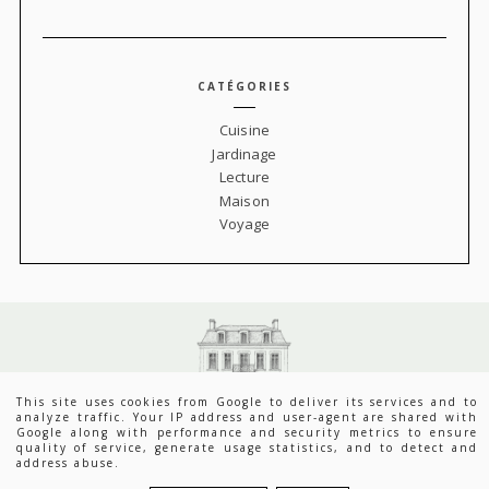
CATÉGORIES
Cuisine
Jardinage
Lecture
Maison
Voyage
This site uses cookies from Google to deliver its services and to
analyze traffic. Your IP address and user-agent are shared with
Google along with performance and security metrics to ensure
quality of service, generate usage statistics, and to detect and
LOUISE GRENADINE - BLOG SLOW LIFESTYLE
DEPUIS 2007.
address abuse.
BRAND & BLOGGER
DESIGN CRÉÉ PAR
ET PERSONNALISÉ PAR LOUISE
GRENADINE