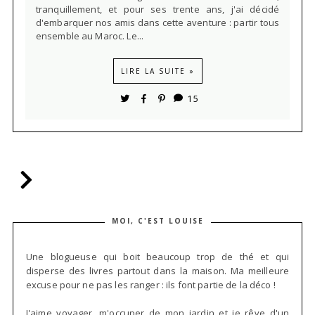
tranquillement, et pour ses trente ans, j'ai décidé
d'embarquer nos amis dans cette aventure : partir tous
ensemble au Maroc. Le...
LIRE LA SUITE »
15
MOI, C'EST LOUISE
Une blogueuse qui boit beaucoup trop de thé et qui
disperse des livres partout dans la maison. Ma meilleure
excuse pour ne pas les ranger : ils font partie de la déco !
J'aime voyager, m'occuper de mon jardin et je rêve d'un