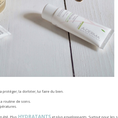
protéger, la dorloter, lui faire du bien.
a routine de soins.
mpératures.
HYDRATANTS
n été. Plus
et plus enveloppants. Surtout pour les 