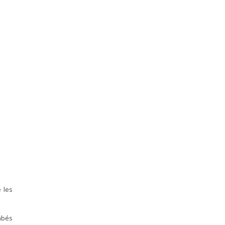
 les
ombés