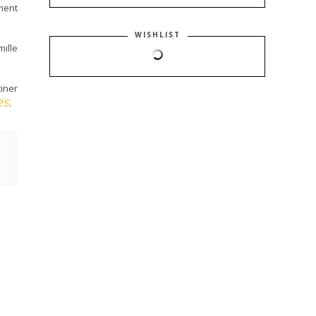
ment
WISHLIST
ille
iner
es
.