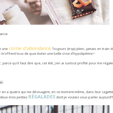
ndance.
corne d'abondance
st une
. Toujours (trop) plein, jamais en train 
 m'offrent tous de quoi éviter une belle crise d'hypolipémie !
 parce qu'il faut dire que, cet été, j'en ai surtout profité pour me régal
er.
 il y en a quatre qui me dévisagent, en ce moment-même, dans leur cagett
RÉGALADES
 deux-trois petites
dont je voulais vous parler aujourd'h