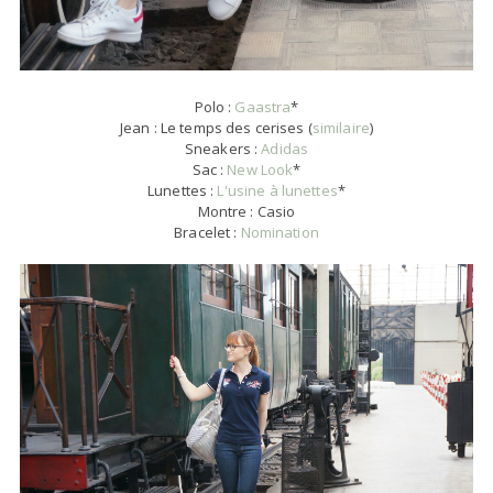
Polo :
Gaastra
*
Jean : Le temps des cerises (
similaire
)
Sneakers :
Adidas
Sac :
New Look
*
Lunettes :
L'usine à lunettes
*
Montre : Casio
Bracelet :
Nomination