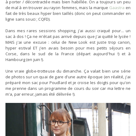
à porter / décontractée mais bien habillée. On a toujours un peu
de mal à en trouver au rayon femmes, mais la marque
Gaastra
en
fait de très beaux hyper bien taillés (donc on peut commander en
ligne sans souci ; CQFD).
Dans mes rares sessions shopping, j'ai aussi craqué pour... un
sac à dos ! Ça ne m'était pas arrivé depuis que j'ai quitté le lycée !
MAIS j'ai une excuse : celui de New Look est juste trop canon,
hyper estival ET j'en avais besoin pour mes petits séjours en
Corse, dans le sud de la France (départ aujourd'hui !) et à
Hambourg (en juin !).
Une vraie globe-trotteuse du dimanche. Ça valait bien une série
de photos sur un quai de gare d'une autre époque (en réalité, j'ai
préparé mon sac pour Poudlard et je croise les doigts pour qu'on
me prenne dans un programme de cours du soir car ma lettre ne
m'a, par erreur, jamais été délivrée !).