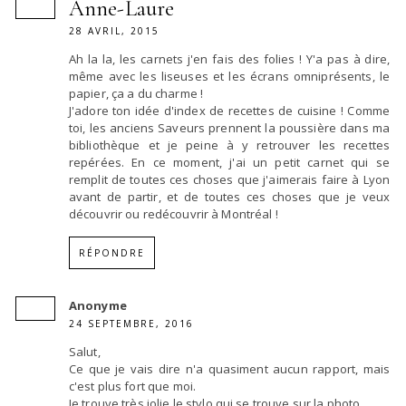
Anne-Laure
28 AVRIL, 2015
Ah la la, les carnets j'en fais des folies ! Y'a pas à dire,
même avec les liseuses et les écrans omniprésents, le
papier, ça a du charme !
J'adore ton idée d'index de recettes de cuisine ! Comme
toi, les anciens Saveurs prennent la poussière dans ma
bibliothèque et je peine à y retrouver les recettes
repérées. En ce moment, j'ai un petit carnet qui se
remplit de toutes ces choses que j'aimerais faire à Lyon
avant de partir, et de toutes ces choses que je veux
découvrir ou redécouvrir à Montréal !
RÉPONDRE
Anonyme
24 SEPTEMBRE, 2016
Salut,
Ce que je vais dire n'a quasiment aucun rapport, mais
c'est plus fort que moi.
Je trouve très jolie le stylo qui se trouve sur la photo,