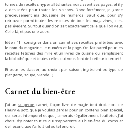
tonnes de recettes hyper alléchantes noircissent ses pages, et il y
a des idées pour toutes les saisons. Donc forcément, je garde
précieusement ma douzaine de numéros. Sauf que, pour s'y
retrouver parmi toutes les recettes de tous les magazines, c'est
pas évident. Surtout quand on sait exactement celle que l'on veut.
Celle-là, et pas une autre.
Idée n°1 : consigner dans un carnet ses recettes préférées avec
le nom du magazine, le numéro et la page. On fait pareil pour les
recettes fétiches des mille et un livres de cuisine qui remplissent
la bibliothèque et toutes celles qui nous font de l'œil sur internet !
Et pour les classer, au choix : par saison, ingrédient ou type de
plat (tarte, soupe, viande...).
Carnet du bien-être
J'ai un
su-perbe
carnet, façon livre de magie tout droit sorti de
Fleury & Bott, que je voulais garder pour un contenu bien spécial,
qui serait intemporel et que j'aimerais régulièrement feuilleter. J'ai
choisi d'y noter tout ce qui s'apparente au bien-être du corps et
de l'esprit, que j'ai lu à tel ou tel endroit.