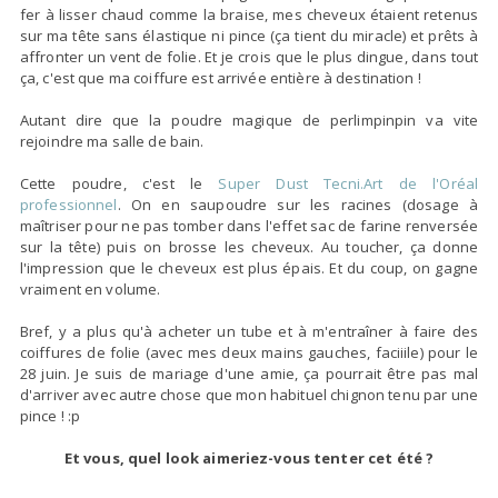
fer à lisser chaud comme la braise, mes cheveux étaient retenus
sur ma tête sans élastique ni pince (ça tient du miracle) et prêts à
affronter un vent de folie. Et je crois que le plus dingue, dans tout
ça, c'est que ma coiffure est arrivée entière à destination !
Autant dire que la poudre magique de perlimpinpin va vite
rejoindre ma salle de bain.
Cette poudre, c'est le
Super Dust Tecni.Art de l'Oréal
professionnel
. On en saupoudre sur les racines (dosage à
maîtriser pour ne pas tomber dans l'effet sac de farine renversée
sur la tête) puis on brosse les cheveux. Au toucher, ça donne
l'impression que le cheveux est plus épais. Et du coup, on gagne
vraiment en volume.
Bref, y a plus qu'à acheter un tube et à m'entraîner à faire des
coiffures de folie (avec mes deux mains gauches, faciiile) pour le
28 juin. Je suis de mariage d'une amie, ça pourrait être pas mal
d'arriver avec autre chose que mon habituel chignon tenu par une
pince ! :p
Et vous, quel look aimeriez-vous tenter cet été ?