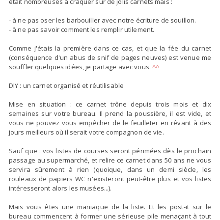
était nombreuses à craquer sur de jolis carnets mais :
- à ne pas oser les barbouiller avec notre écriture de souillon.
- à ne pas savoir comment les remplir utilement.
Comme
j'étais la première dans ce cas
, et que la fée du carnet
(conséquence d'un abus de snif de pages neuves) est venue me
souffler quelques idées, je partage avec vous.
^^
DIY : un carnet organisé et réutilisable
Mise en situation : ce carnet trône depuis trois mois et dix
semaines sur votre bureau. Il prend la poussière,
il est vide
, et
vous ne pouvez vous empêcher de le feuilleter en rêvant à des
jours meilleurs où il serait votre compagnon de vie.
Sauf que
: vos listes de courses seront périmées dès le prochain
passage au supermarché, et relire ce carnet dans 50 ans ne vous
servira sûrement à rien (quoique, dans un demi siècle, les
rouleaux de papiers WC n'existeront peut-être plus et vos listes
intéresseront alors les musées...).
Mais
vous êtes une maniaque de la liste
. Et les post-it sur le
bureau commencent à former une sérieuse pile menaçant à tout