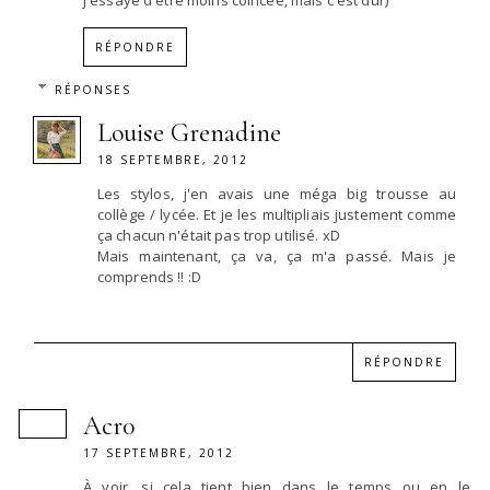
j'essaye d'être moins coincée, mais c'est dur)
RÉPONDRE
RÉPONSES
Louise Grenadine
18 SEPTEMBRE, 2012
Les stylos, j'en avais une méga big trousse au
collège / lycée. Et je les multipliais justement comme
ça chacun n'était pas trop utilisé. xD
Mais maintenant, ça va, ça m'a passé. Mais je
comprends !! :D
RÉPONDRE
Acr0
17 SEPTEMBRE, 2012
À voir, si cela tient bien dans le temps ou en le