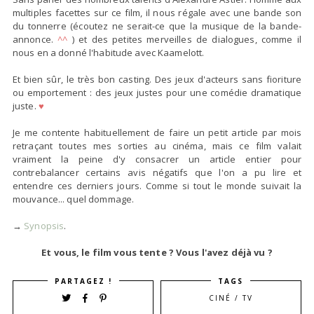
multiples facettes sur ce film, il nous régale avec
une bande son
du tonnerre
(écoutez ne serait-ce que la musique de la bande-
annonce.
^^
) et des petites
merveilles de dialogues
, comme il
nous en a donné l'habitude avec Kaamelott.
Et bien sûr, le
très bon casting
. Des jeux d'acteurs sans fioriture
ou emportement : des jeux justes pour une comédie dramatique
juste.
♥
Je me contente habituellement de faire un petit article par mois
retraçant toutes mes sorties au cinéma, mais ce film valait
vraiment la peine d'y consacrer un article entier pour
contrebalancer certains avis négatifs que l'on a pu lire et
entendre ces derniers jours.
Comme si tout le monde suivait la
mouvance
... quel dommage.
→
Synopsis
.
Et vous, le film vous tente ? Vous l'avez déjà vu ?
PARTAGEZ !
TAGS
CINÉ / TV