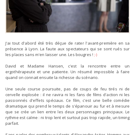
J'ai tout d'abord été
très déçue de rater l'avant-première
en sa
présence à Lyon. La faute aux spectateurs qui se sont rués sur
les places sans m'en laisser une. Les bougres !
;-)
David et Madame Hansen, c'est la rencontre entre un
ergothérapeute et une patiente. Un résumé impossible à faire
quand on connait ensuite la
richesse du scénario
.
Une seule course poursuite, pas de coups de feu tirés ni de
cervelle explosée : il ne ravira ni les fans de films d'action ni les
passionnés d'effets spéciaux. Ce film, c'est une
belle comédie
dramatique
qui prend le temps de s'épanouir au fur et à mesure
que se crée un lien entre les deux personnages principaux. Le
rythme est calme : ni trop lent et surtout pas trop rapide,
un timing
parfait
.
Sans parler des nombreux talents d'Alexandre Astier. Homme aux