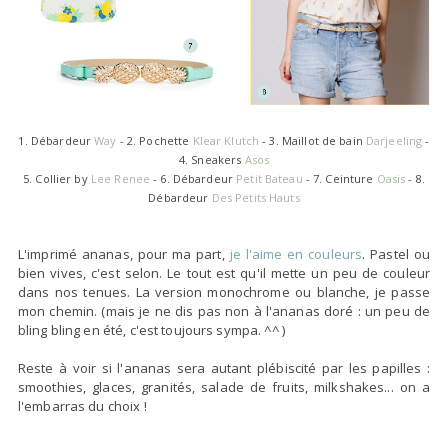
1. Débardeur
Way
- 2. Pochette
Klear Klutch
- 3. Maillot de bain
Darjeeling
-
4. Sneakers
Asos
5. Collier by
Lee Renee
- 6. Débardeur
Petit Bateau
- 7. Ceinture
Oasis
- 8.
Débardeur
Des Petits Hauts
L'imprimé ananas, pour ma part,
je l'aime en couleurs
. Pastel ou
bien vives, c'est selon. Le tout est qu'il mette un peu de couleur
dans nos tenues. La version monochrome ou blanche, je passe
mon chemin. (mais je ne dis pas non à l'ananas doré : un peu de
bling bling en été, c'est toujours sympa. ^^ )
Reste à voir si l'ananas sera autant plébiscité par les papilles :
smoothies, glaces, granités, salade de fruits, milkshakes... on a
l'embarras du choix !